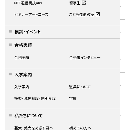
2026.07.07
イベント情報
NET通信実技ans
留学生
秋の特講 関西私大 実戦実技模試
ビギナーアートコース
こども造形教室
2026.06.01
インタビュー
模試・イベント
東京藝術大学 美術学部 デザイン科 N.N.
合格実績
2026.06.01
インタビュー
合格実績
合格者インタビュー
京都市立芸術大学 美術科 S.M.さん
入学案内
2026.06.01
インタビュー
入学案内
道具について
京都市立芸術大学 工芸科 S.T.さん
特典・減免制度・割引制度
学費
2026.06.01
インタビュー
私たちについて
京都精華大学 デザイン学部 イラスト学科 M.H.
さん
芸大・美大をめざす君へ
初めての方へ