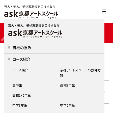
芸大・美大、美術系高校を目指すなら
芸大・美大、美術系高校を目指すなら
INFORMATION
当校の強み
お知らせ
コース紹介
HOME
お知らせ
コース紹介
京都アートスクールの教育方
針
高卒生
高校3年生
2026.07.07
イベント情報
高校1・2年生
秋の特講
中学3年生
中学2年生
2026.07.07
イベント情報