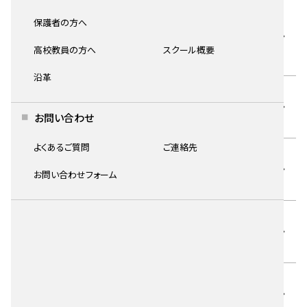
2026.05.31
インタビュー
保護者の方へ
多摩美術大学 美術学部 グラフィックデザイン学
高校教員の方へ
スクール概要
科 O.K.くん
沿革
2026.05.19
イベント情報
26-27 夏期講習
お問い合わせ
よくあるご質問
ご連絡先
2026.05.19
イベント情報
お問い合わせフォーム
京都市立芸術大学 実戦実技模試
2026.05.19
イベント情報
夏期 体験入館セット
2026.05.19
イベント情報
モチーフ・教材セット&オンライン授業