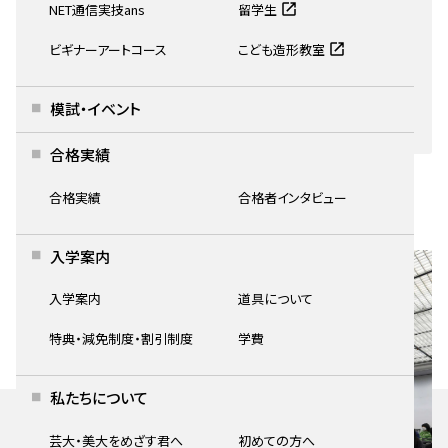
NET通信実技ans
留学生
高校教員の方へ
ビギナーアートコース
こども造形教室
スクール情報
沿革
模試・イベント
合格実績
合格実績
合格者インタビュー
入学案内
入学案内
道具について
特典・減免制度・割引制度
学費
私たちについて
芸大・美大をめざす君へ
初めての方へ