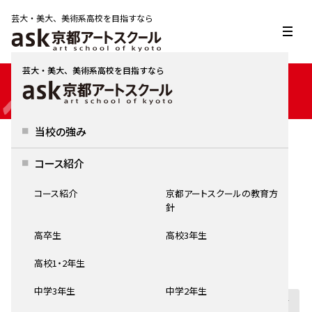
芸大・美大、美術系高校を目指すなら
芸大・美大、美術系高校を目指すなら
EVENT
当校の強み
模試・イベント
コース紹介
HOME
模試・イベント
コース紹介
京都アートスクールの教育方
針
対象
高卒生
高校3年生
高卒生
高校3年生
高校1・2年生
中学3年生
高校1・2年生
中学2年生
中学1年生
中学3年生
中学2年生
小学校5年生~中学生、大学生、社会人
初心者
保護者