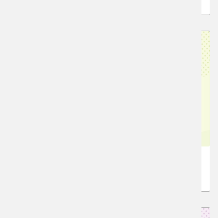
高1・2生の基礎クラス
中学2年生 高校受験基礎クラス
美術系高校志望の中2生の基礎クラス