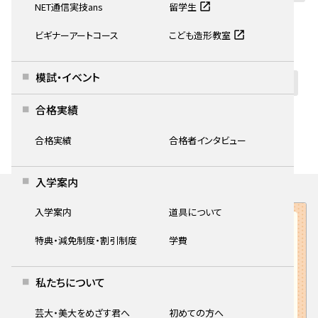
NET通信実技ans
留学生
4歳~小学6年生
高校教員
ビギナーアートコース
こども造形教室
種類
模試・イベント
お知らせ
説明会
模試
講習
特講
その他
合格実績
選択解除
合格実績
合格者インタビュー
入学案内
入学案内
道具について
特典・減免制度・割引制度
学費
私たちについて
芸大・美大をめざす君へ
初めての方へ