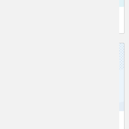
中学3年生 美術系高校受験クラス
美術系高校志望の中3年の受験クラス
高校1・2生 基礎クラス