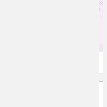
小5～中3、大学生、社会人基礎クラス
受験目的以外でデッサンを学びたい方の基礎クラス