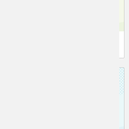
関西私立芸大受験クラス
高3生、高卒生対象の受験クラス