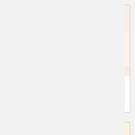
国公立／関東私大 デザイン・工芸受験クラ
ス
高3生、高卒生対象の受験クラス