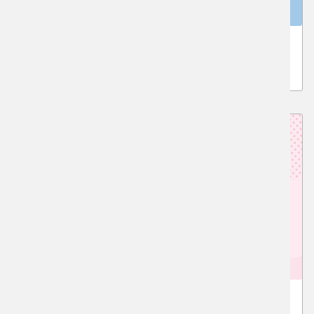
夏の受験対策説明会
京芸、金美、愛知県芸の参加決定！
京都市立芸術大学受験クラス