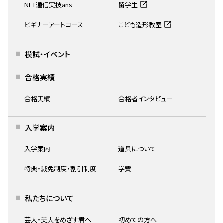
NET通信実技ans
留学生
ビギナーアートコース
こども造形教室
模試・イベント
合格実績
T.N.さん
通学
合格実績
合格者インタビュー
京都市立美術工芸高等学校出身
実技対策はいつからはじめましたか？
入学案内
入学案内
道具について
元々、美術科のある高校に行っていたため、中学
2年生から卓上デッサンの経験はありました。た
特典・減免制度・割引制度
学費
だし、金美や愛知県芸のデザイン科※で出題さ
れる、いわゆる「構成デッサン」と「色彩構成」を
私たちについて
体験したのは、高校2年生の3学期ごろです。立体
芸大・美大をめざす君へ
初めての方へ