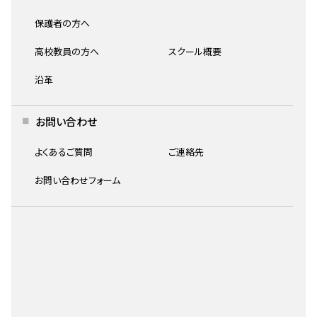
は、高校3年生の7月ごろに初めて取り組みまし
た。
保護者の方へ
※T.N.さんは愛知県立芸術大学にも合格
高校教員の方へ
スクール概要
京都アートスクールを選んだ理由を教
沿革
えてください。
お問い合わせ
高校3年生までは他の画塾に通っていました。京
都アートスクールに来たのは浪人してからです。
よくあるご質問
ご連絡先
関西の中では比較的大人数で、他の人の作品を
お問い合わせフォーム
参考にできる点から、入学することを決めまし
た。
志望大学を選んだ理由を教えてくださ
い。
課題が充実している点や、大学全体の設備の良