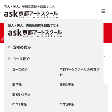
芸大・美大、美術系高校を目指すなら
芸大・美大、美術系高校を目指すなら
INTERVIEW
当校の強み
HOME
2025年度 合格者インタビュー
金沢美術工芸大学美術工芸学部デザイン科ホリスティックデザイ
コース紹介
ン専攻 T.N.さん
コース紹介
京都アートスクールの教育方
合格者インタビュー
針
高卒生
高校3年生
金
沢美術工芸大学 美術工芸学部
高校1・2年生
デザイン科 ホリスティックデザイン専攻
中学3年生
中学2年生