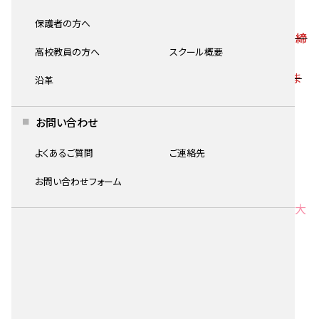
保護者の方へ
7/8更新：
夏期 京芸模試は定員に達したため受付を締
高校教員の方へ
スクール概要
め切っております。
キャンセル待ちをご希望の方は、恐れ入りますが事務局ま
沿革
でご連絡ください。
お問い合わせ
よくあるご質問
ご連絡先
お問い合わせフォーム
こちらは京芸模試のみお申し込みの専用ページです。
講習とあわせてお申し込みされる方は、
A 京都市立芸術大
学受験クラス
からお申し込みください。
＜オンライン講評会・アーカイブ配信終了日について＞