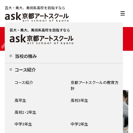
芸大・美大、美術系高校を目指すなら
芸大・美大、美術系高校を目指すなら
EVENT
当校の強み
模試・イベント
コース紹介
HOME
模試・イベント
京都市立芸術大学 実戦実技模試
コース紹介
京都アートスクールの教育方
針
高卒生
高校3年生
高校1・2年生
中学3年生
中学2年生