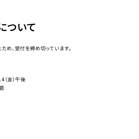
について
ため、受付を締め切っています。
14（金）午後
間